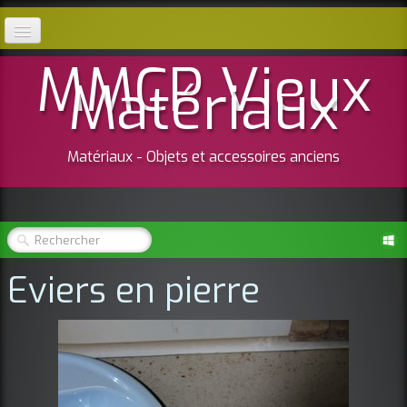
MMCP
Vieux
Vieux Matériaux
Matériaux
Tuiles
Tomettes Pavés
Matériaux - Objets et accessoires anciens
Cheminée
Divers
Contact
Eviers en pierre